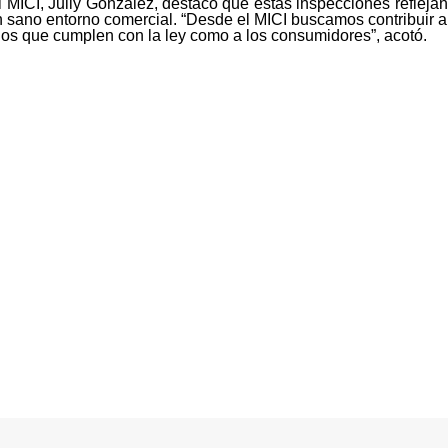
l MICI, Jully González, destacó que estas inspecciones reflejan
n sano entorno comercial. “Desde el MICI buscamos contribuir a
rios que cumplen con la ley como a los consumidores”, acotó.