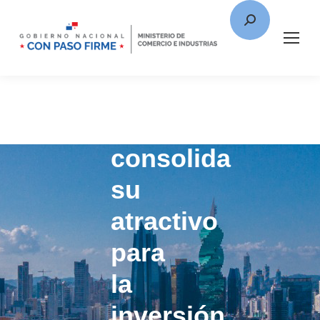
Panamá
consolida
su
atractivo
para
la
inversión