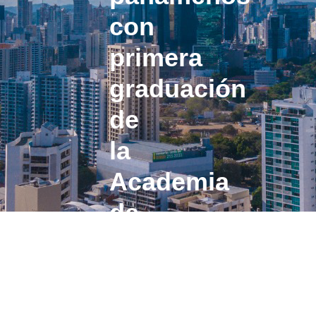
con
primera
graduación
de
la
Academia
de
Empresas
Multinacionales