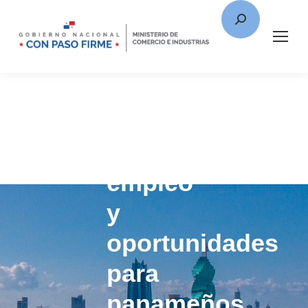
Gobierno
impulsa
empleo
y
oportunidades
para
panameños