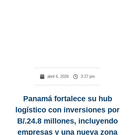
en
proceso
de
aprobación
abril 6, 2026
3:27 pm
Panamá fortalece su hub
logístico con inversiones por
B/.24.8 millones, incluyendo
empresas y una nueva zona