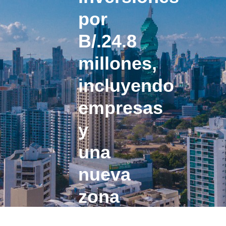
por
B/.24.8
millones,
incluyendo
empresas
y
una
nueva
zona
franca