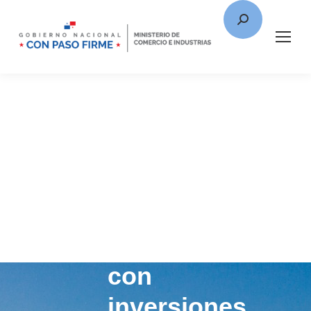
Panamá
fortalece
su
hub
logístico
con
inversiones