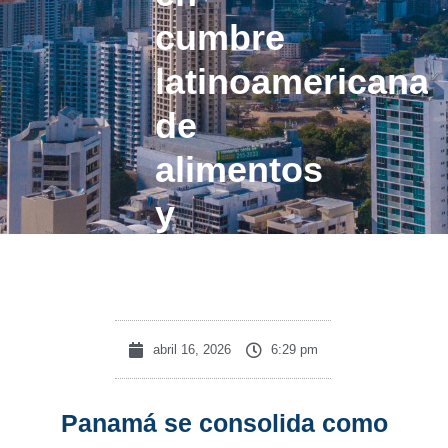
cumbre
latinoamericana
de
alimentos
y
bebidas
abril 16, 2026
6:29 pm
Panamá se consolida como