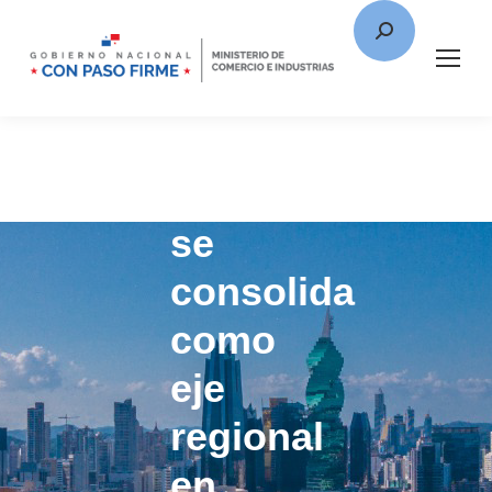
Panamá
se
consolida
como
eje
regional
en