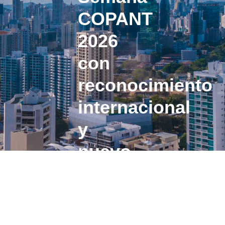
COPANT
2026
con
reconocimiento
internacional
y
nuevo
rol
directivo