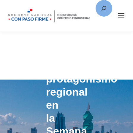
Panamá
gana
protagonismo
regional
en
la
Semana