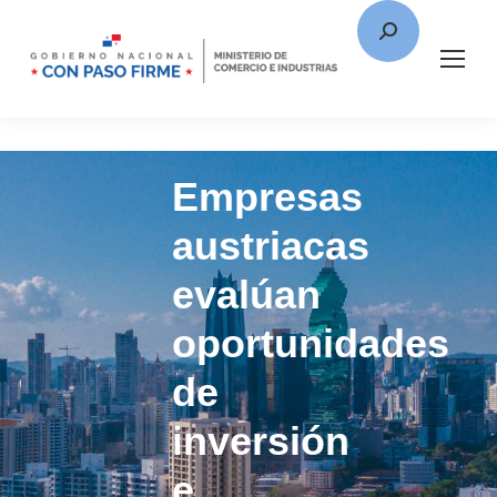
Empresas
austriacas
evalúan
oportunidades
de
inversión
e