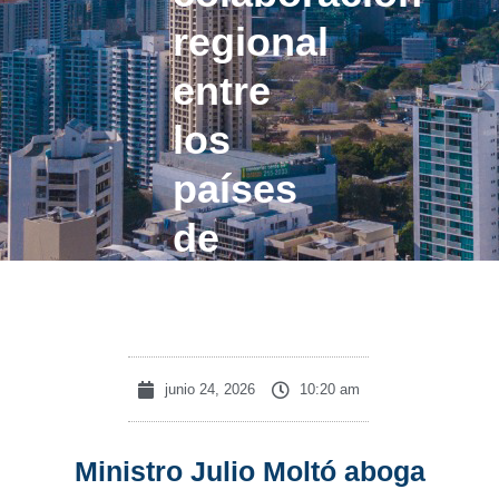
regional
entre
los
países
de
América
junio 24, 2026
10:20 am
Ministro Julio Moltó aboga