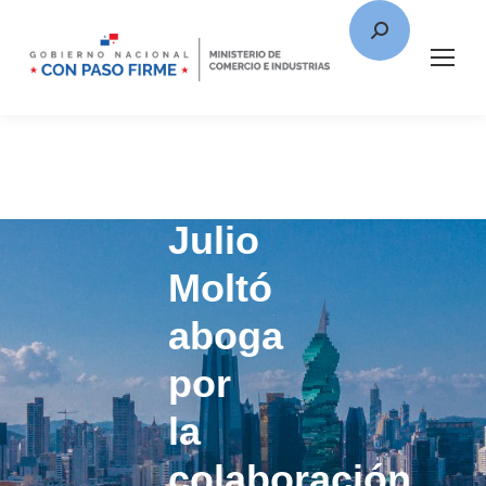
Ministro
Julio
Moltó
aboga
por
la
colaboración