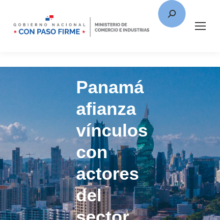
Panamá
afianza
vínculos
con
actores
del
sector