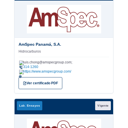
AmSpec Panamá, S.A.
Hidrocarburos
luis.chong@amspecgroup.com;
✉
314-1260
https://www.amspecgroup.com/
Ver certificado PDF
Lab. Ensayos
Vigente