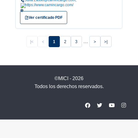
Julia.Lasso@camincargo.com;
https://www.camincargo.com/
Ver certificado PDF
…
|<
<
1
2
3
>
>|
©MICI - 2026
Todos los derechos reservados.