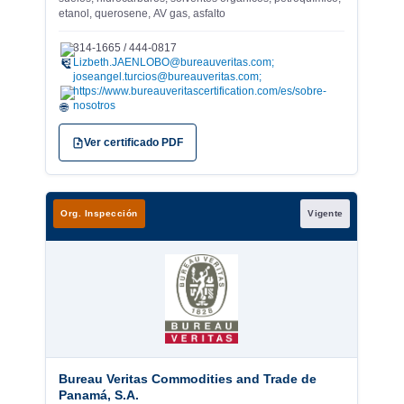
etanol, querosene, AV gas, asfalto
314-1665 / 444-0817
✉
Lizbeth.JAENLOBO@bureauveritas.com;
joseangel.turcios@bureauveritas.com;
https://www.bureauveritascertification.com/es/sobre-
nosotros
Ver certificado PDF
Org. Inspección
Vigente
Bureau Veritas Commodities and Trade de
Panamá, S.A.