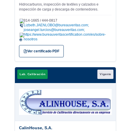
Hidrocarburos, inspección de textiles y calzados e
inspección de carga y descarga de contenedores.
314-1665 / 444-0817
✉
Lizbeth.JAENLOBO@bureauveritas.com;
joseangel.turcios@bureauveritas.com;
https://www.bureauveritascertification.com/es/sobre-
nosotros
Ver certificado PDF
Lab. Calibración
Vigente
CalinHouse, S.A.