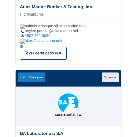
Atlas Marine Bunker & Testing, Inc.
Hidrocarburos
patricia.velasquez@atlasmarine.net /
neylee.peroza@atlasmarine.net
✉
+507 209-0069
https://atlasmarine.net/
Ver certificado PDF
Lab. Ensayos
Vigente
BA Laboratorios, S.A