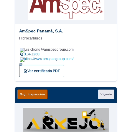
AmSpec Panamá, S.A.
Hidrocarburos
luis.chong@amspecgroup.com
✉
314-1260
https://www.amspecgroup.com/
Ver certificado PDF
Org. Inspección
Vigente