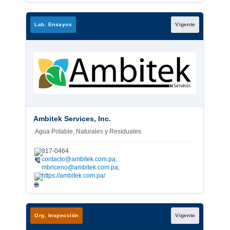
Lab. Ensayos
Vigente
Ambitek Services, Inc.
Agua Potable, Naturales y Residuales
317-0464
✉
contacto@ambitek.com.pa;
mbriceno@ambitek.com.pa;
https://ambitek.com.pa/
Org. Inspección
Vigente