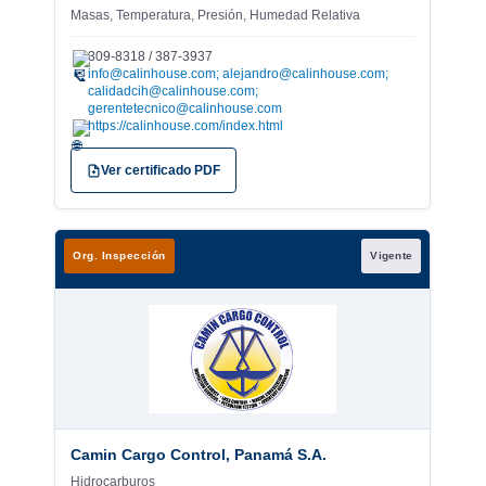
Masas, Temperatura, Presión, Humedad Relativa
309-8318 / 387-3937
✉
info@calinhouse.com; alejandro@calinhouse.com;
calidadcih@calinhouse.com;
gerentetecnico@calinhouse.com
https://calinhouse.com/index.html
Ver certificado PDF
Org. Inspección
Vigente
Camin Cargo Control, Panamá S.A.
Hidrocarburos