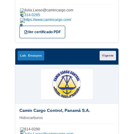
Julia.Lasso@camincargo.com
✉
314-0285
https://www.camincargo.com/
Ver certificado PDF
Lab. Ensayos
Vigente
Camin Cargo Control, Panamá S.A.
Hidrocarburos
314-0290
✉