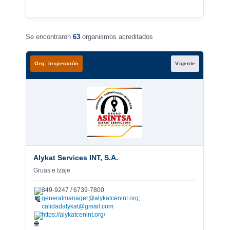
Se encontraron
63
organismos acreditados
Org. Inspección
Vigente
Alykat Services INT, S.A.
Gruas e Izaje
349-9247 / 6739-7800
✉
generalmanager@alykatcenint.org;
calidadalykat@gmail.com
https://alykatcenint.org/