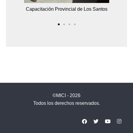
Capacita
ón General
Capacitación Provincial de Los Santos
eras
©MICI - 2026
Todos los derechos reservados.