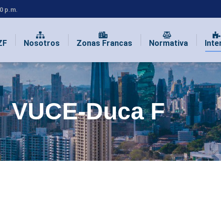
00 p.m.
ZF
Nosotros
Zonas Francas
Normativa
Inte
VUCE-Duca F