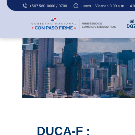
+507 560-0600 / 0700
Lunes – Viernes 8:00 a.m. – 4:
DG
DUCA-F :