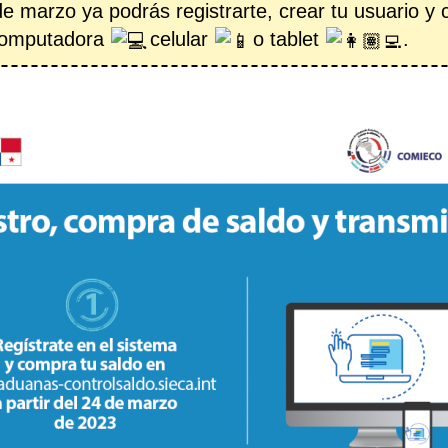
de marzo ya podrás registrarte, crear tu usuario y
computadora
celular
o tablet
.