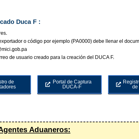
icado Duca F
:
res.
de exportador o código por ejemplo (PA0000) debe llenar el d
mici.gob.pa
rreo de usuario creado para la creación del DUCA F.
stro de
Portal de Captura
Regist
tadores
DUCA-F
de
 Agentes Aduaneros: