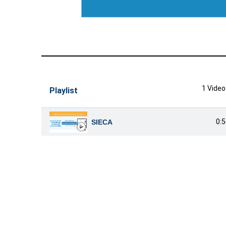
1 Vide
Playlist
0:
SIECA