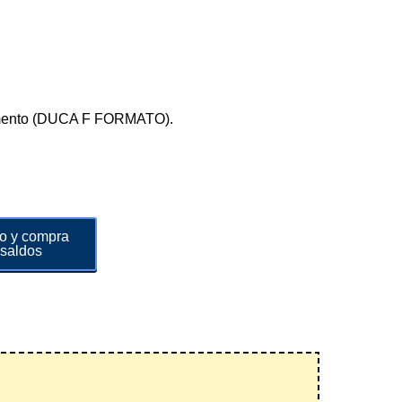
ocumento (DUCA F FORMATO).
ro y compra
 saldos