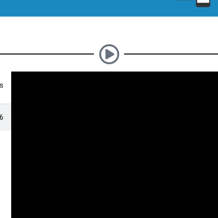
os
56