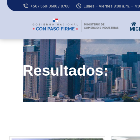
+507 560-0600 / 0700
Lunes – Viernes 8:00 a.m. – 4:
MICI
Co
Resultados: