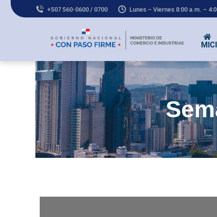
+507 560-0600 / 0700
Lunes – Viernes 8:00 a.m. – 4:
MICI
Co
Sema