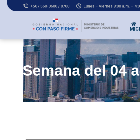
+507 560-0600 / 0700
Lunes – Viernes 8:00 a.m. – 4:
MICI
Co
Semana del 04 a