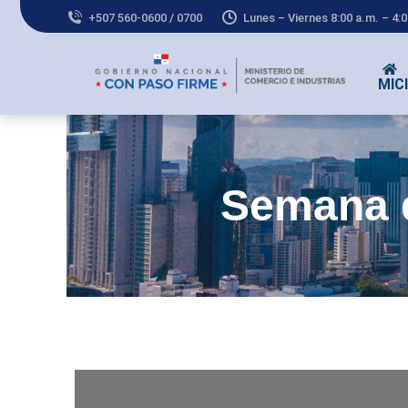
+507 560-0600 / 0700
Lunes – Viernes 8:00 a.m. – 4:
MICI
Co
Semana d