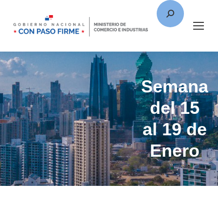
Semana
del 15
al 19 de
Enero