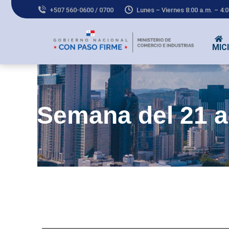
+507 560-0600 / 0700
Lunes – Viernes 8:00 a.m. – 4:
MICI
Co
Semana del 21 a