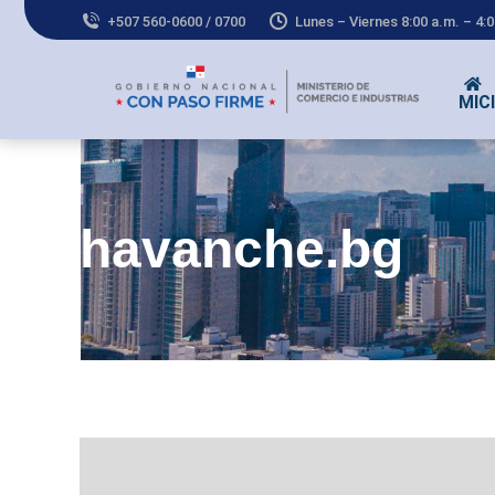
+507 560-0600 / 0700
Lunes – Viernes 8:00 a.m. – 4:
MICI
Co
havanche.bg