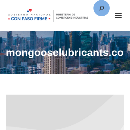
mongooselubricants.co