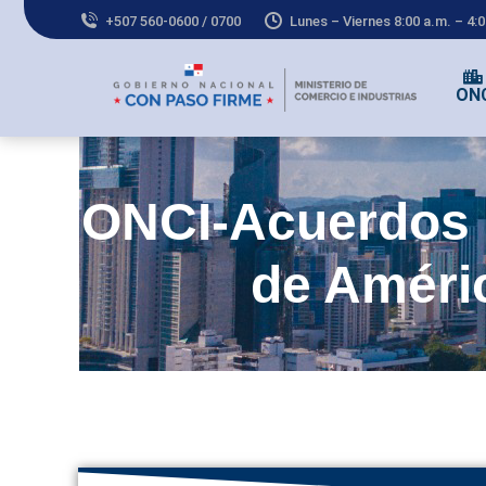
+507 560-0600 / 0700
Lunes – Viernes 8:00 a.m. – 4:
ON
ONCI-Acuerdos 
de Améri