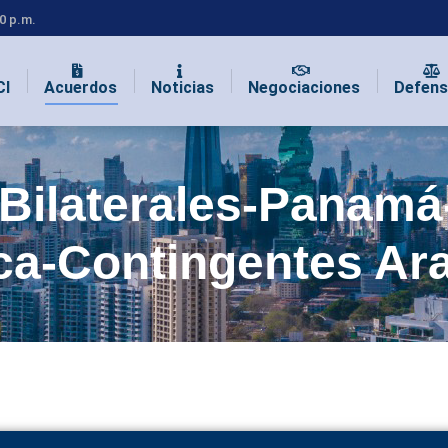
00 p.m.
CI
Acuerdos
Noticias
Negociaciones
Defens
Bilaterales-Panamá
ca-Contingentes Ara