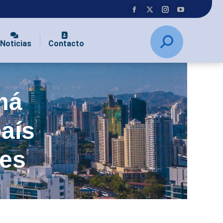
Noticias
Contacto
má
aís
nes