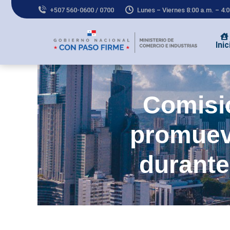
+507 560-0600 / 0700
Lunes – Viernes 8:00 a.m. – 4:
Inic
Comisi
promuev
durante