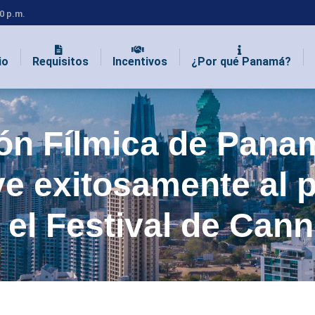
00 p.m.
io
Requisitos
Incentivos
¿Por qué Panamá?
ón Fílmica de Pana
e exitosamente al p
 el Festival de Can