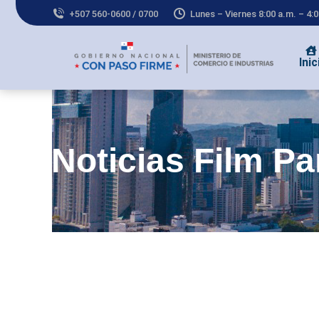
+507 560-0600 / 0700
Lunes – Viernes 8:00 a.m. – 4:
Inic
Noticias Film P