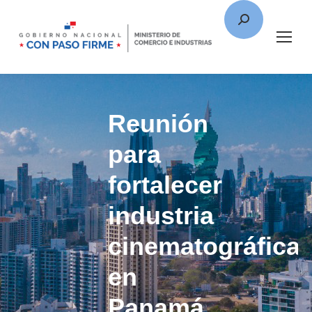
Reunión
para
fortalecer
industria
cinematográfica
en
Panamá