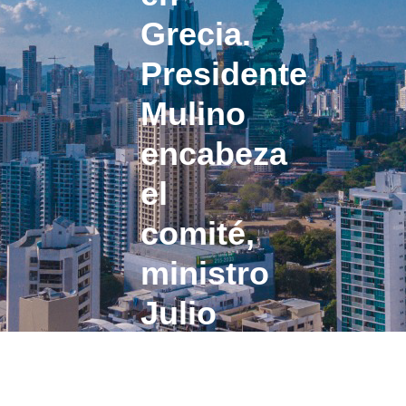
Grecia.
Presidente
Mulino
encabeza
el
comité,
ministro
Julio
Molto
integra