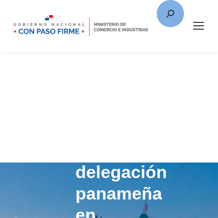
Empieza
agenda
de
la
delegación
panameña
en