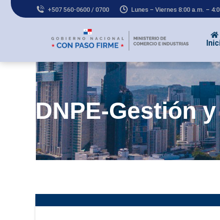
+507 560-0600 / 0700
Lunes – Viernes 8:00 a.m. – 4:
Inic
DNPE-Gestión y