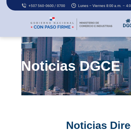
+507 560-0600 / 0700
Lunes – Viernes 8:00 a.m. – 4:
DG
Noticias DGCE
Noticias Dir