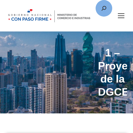
1 –
Proyec
de la
DGCE