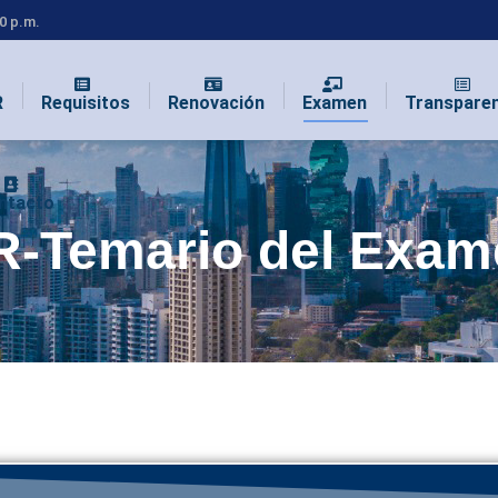
00 p.m.
R
Requisitos
Renovación
Examen
Transpare
ntacto
-Temario del Exam