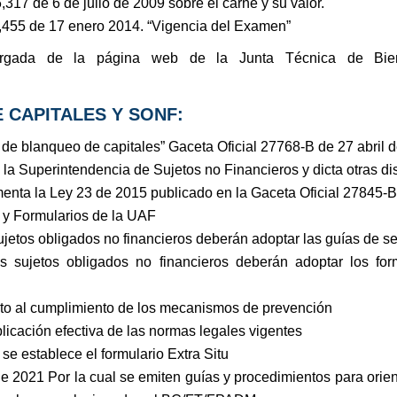
317 de 6 de julio de 2009 sobre el carné y su valor.
,455 de 17 enero 2014. “Vigencia del Examen”
gada de la página web de la Junta Técnica de Bienes 
 CAPITALES Y SONF:
 de blanqueo de capitales” Gaceta Oficial 27768-B de 27 abril 
la Superintendencia de Sujetos no Financieros y dicta otras di
enta la Ley 23 de 2015 publicado en la Gaceta Oficial 27845-B
 y Formularios de la UAF
jetos obligados no financieros deberán adoptar las guías de se
 sujetos obligados no financieros deberán adoptar los form
to al cumplimiento de los mecanismos de prevención
icación efectiva de las normas legales vigentes
e establece el formulario Extra Situ
de 2021 Por la cual se emiten guías y procedimientos para ori