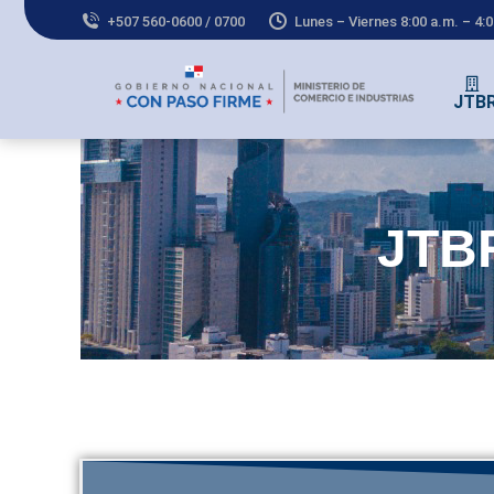
+507 560-0600 / 0700
Lunes – Viernes 8:00 a.m. – 4:
JTB
Co
JTBR