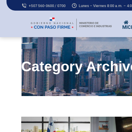
+507 560-0600 / 0700
Lunes – Viernes 8:00 a.m. – 4:
MICI
Co
Category Archi