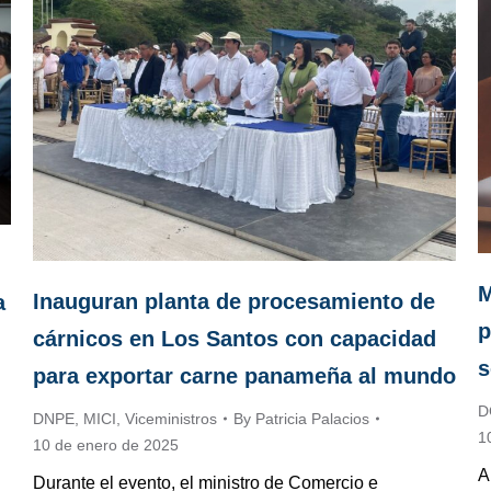
M
Inauguran planta de procesamiento de
a
p
cárnicos en Los Santos con capacidad
s
para exportar carne panameña al mundo
D
DNPE
,
MICI
,
Viceministros
By
Patricia Palacios
1
10 de enero de 2025
A
Durante el evento, el ministro de Comercio e