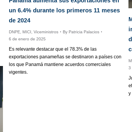
Panamá aumenta sus exportaciones en
un 6.4% durante los primeros 11 meses
M
de 2024
i
DNPE
,
MICI
,
Viceministros
By
Patricia Palacios
d
6 de enero de 2025
c
Es relevante destacar que el 78.3% de las
exportaciones panameñas se destinaron a países con
M
los que Panamá mantiene acuerdos comerciales
3
vigentes.
J
e
y