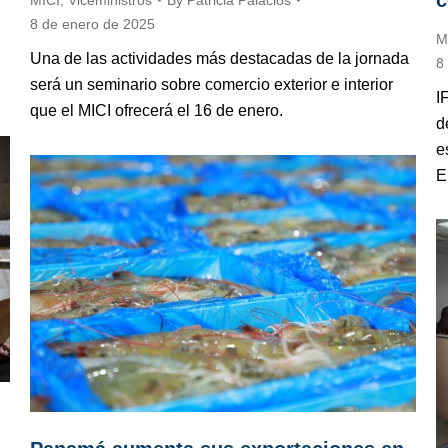
c
MICI
,
Viceministros
By
Patricia Palacios
8 de enero de 2025
M
Una de las actividades más destacadas de la jornada
8
será un seminario sobre comercio exterior e interior
I
que el MICI ofrecerá el 16 de enero.
d
e
E