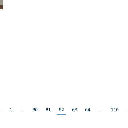
←
1
…
60
61
62
63
64
…
110