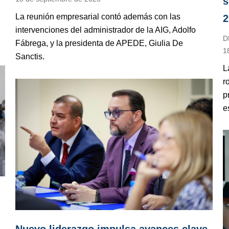
s
La reunión empresarial contó además con las
2
intervenciones del administrador de la AIG, Adolfo
D
Fábrega, y la presidenta de APEDE, Giulia De
1
Sanctis.
L
r
p
e