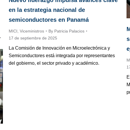
Nuevo liderazgo impulsa avances clave
en la estrategia nacional de
semiconductores en Panamá
M
MICI
,
Viceministros
By
Patricia Palacios
.
17 de septiembre de 2025
s
La Comisión de Innovación en Microelectrónica y
e
Semiconductores está integrada por representantes
M
del gobierno, el sector privado y académico.
1
E
M
p