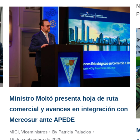
N
P
Ministro Moltó presenta hoja de ruta
comercial y avances en integración con
Mercosur ante APEDE
M
MICI
,
Viceministros
By
Patricia Palacios
18 de septiembre de 2025