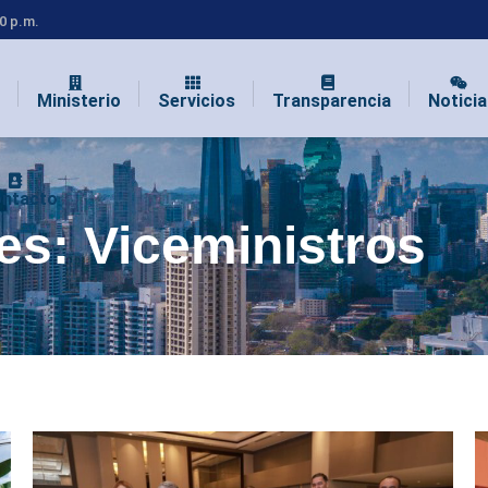
00 p.m.
Ministerio
Servicios
Transparencia
Noticia
ntacto
ves:
Viceministros