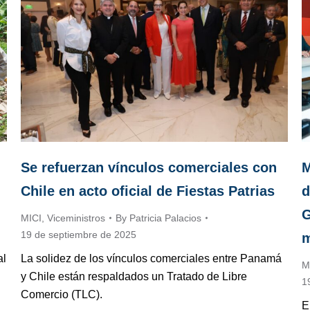
Se refuerzan vínculos comerciales con
M
Chile en acto oficial de Fiestas Patrias
d
G
MICI
,
Viceministros
By
Patricia Palacios
19 de septiembre de 2025
m
al
La solidez de los vínculos comerciales entre Panamá
M
y Chile están respaldados un Tratado de Libre
1
Comercio (TLC).
E