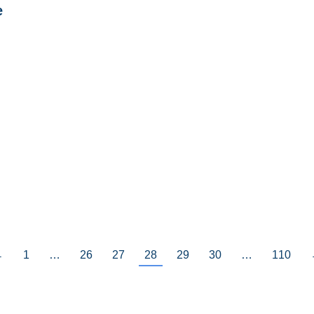
e
←
1
…
26
27
28
29
30
…
110