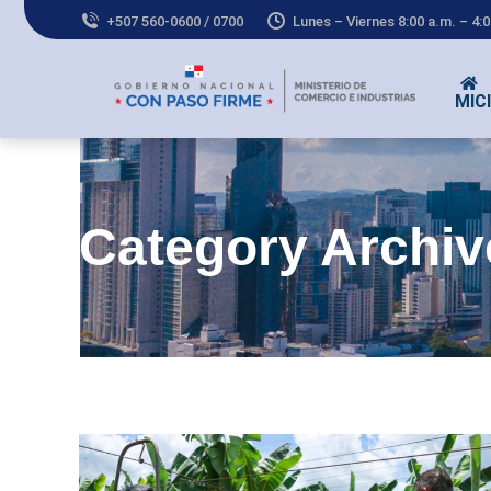
+507 560-0600 / 0700
Lunes – Viernes 8:00 a.m. – 4:
MICI
Co
Category Archi