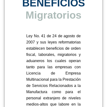
BENEFICIOS
Laborales
Migratorios
Ley No. 41 de 24 de agosto de
2007
y
sus leyes reformatorias
establecen beneficios de orden
fiscal,
laborales, migratorios y
aduaneros
los cuales operan
tanto para la
s
empresa
s
con
Licencia de Empresa
Multinacional
para la Prestación
de Servicios Relacionados a la
Manufactura
como para el
personal extranjero de niveles
medios-altos que labore en la