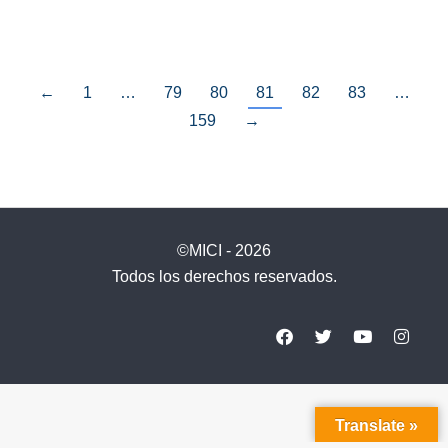
←
1
…
79
80
81
82
83
…
159
→
©MICI - 2026
Todos los derechos reservados.
Translate »