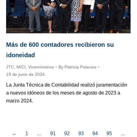
Más de 600 contadores recibieron su
idoneidad
JTC
,
MICI
,
Viceministros
By
Patricia Palacios
19 de junio de 2024
La Junta Técnica de Contabilidad realizó juramentación
a nuevos idóneos de los meses de agosto de 2023 a
marzo 2024.
←
1
…
91
92
93
94
95
…