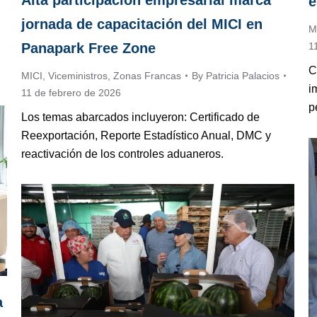
e
jornada de capacitación del MICI en
M
1
Panapark Free Zone
C
MICI
,
Viceministros
,
Zonas Francas
By
Patricia Palacios
i
11 de febrero de 2026
p
Los temas abarcados incluyeron: Certificado de
Reexportación, Reporte Estadístico Anual, DMC y
reactivación de los controles aduaneros.
a