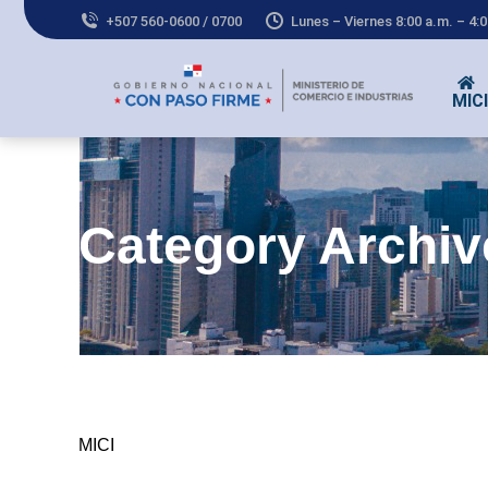
+507 560-0600 / 0700
Lunes – Viernes 8:00 a.m. – 4:
MICI
Co
Category Archi
MICI