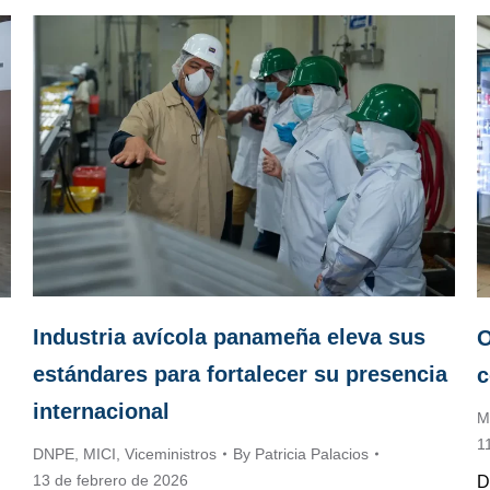
Industria avícola panameña eleva sus
O
estándares para fortalecer su presencia
c
internacional
M
1
DNPE
,
MICI
,
Viceministros
By
Patricia Palacios
13 de febrero de 2026
D