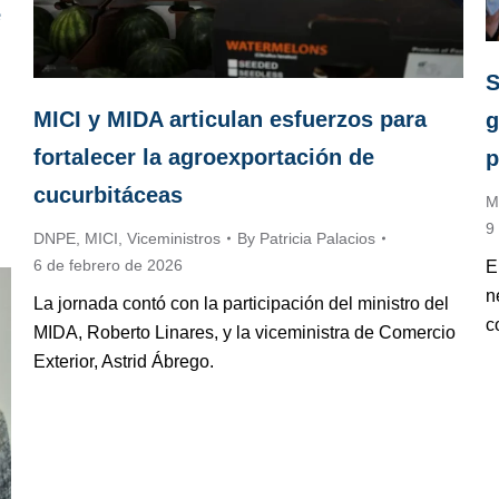
e
S
MICI y MIDA articulan esfuerzos para
g
fortalecer la agroexportación de
p
cucurbitáceas
M
9
DNPE
,
MICI
,
Viceministros
By
Patricia Palacios
6 de febrero de 2026
E
n
La jornada contó con la participación del ministro del
c
MIDA, Roberto Linares, y la viceministra de Comercio
Exterior, Astrid Ábrego.