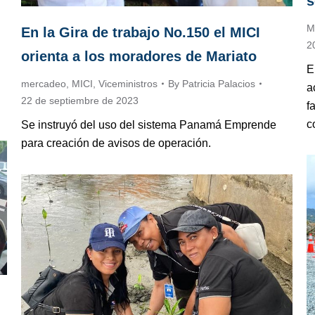
s
M
En la Gira de trabajo No.150 el MICI
2
orienta a los moradores de Mariato
E
mercadeo
,
MICI
,
Viceministros
By
Patricia Palacios
a
22 de septiembre de 2023
f
c
Se instruyó del uso del sistema Panamá Emprende
para creación de avisos de operación.