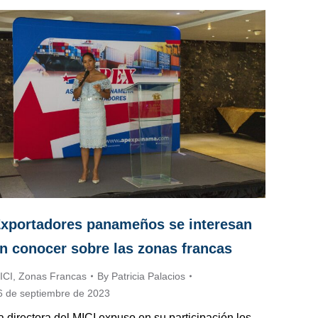
xportadores panameños se interesan
n conocer sobre las zonas francas
ICI
,
Zonas Francas
By
Patricia Palacios
6 de septiembre de 2023
a directora del MICI expuso en su participación los