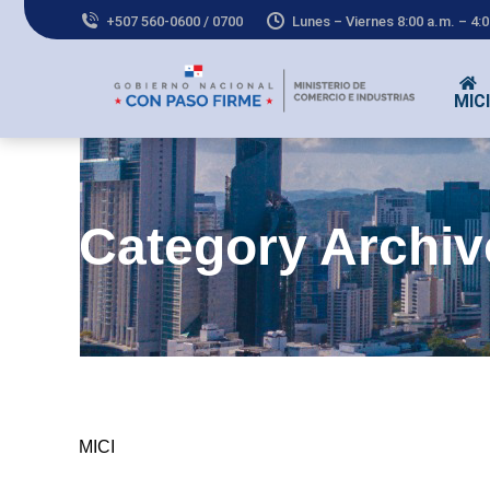
+507 560-0600 / 0700
Lunes – Viernes 8:00 a.m. – 4:
MICI
Co
Category Archi
MICI