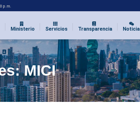
00 p.m.
Ministerio
Servicios
Transparencia
Noticia
ntacto
ves:
MICI