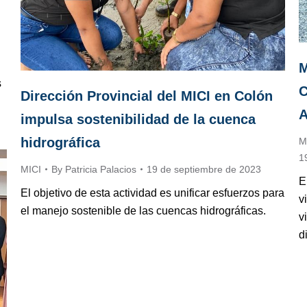
M
s
C
Dirección Provincial del MICI en Colón
A
impulsa sostenibilidad de la cuenca
hidrográfica
M
1
MICI
By
Patricia Palacios
19 de septiembre de 2023
E
El objetivo de esta actividad es unificar esfuerzos para
v
el manejo sostenible de las cuencas hidrográficas.
v
d