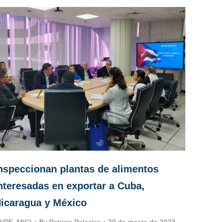
nspeccionan plantas de alimentos
nteresadas en exportar a Cuba,
icaragua y México
NPE
,
MICI
By
Patricia Palacios
20 de marzo de 2023