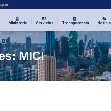
00 p.m.
Ministerio
Servicios
Transparencia
Noticia
ntacto
ves:
MICI