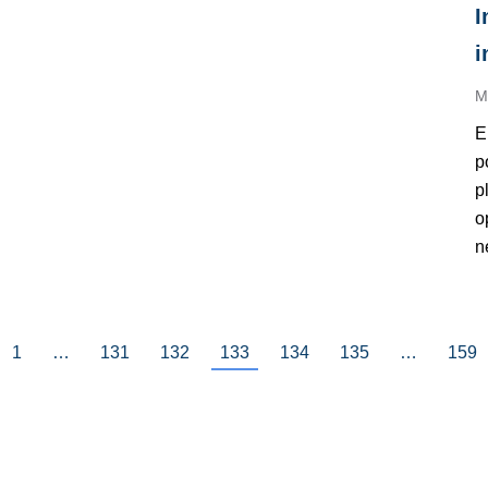
I
i
M
E
p
p
o
n
1
…
131
132
133
134
135
…
159