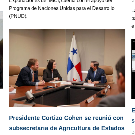
Exportaciones del MICI, cuenta con el apoyo del
Programa de Naciones Unidas para el Desarrollo
L
(PNUD).
p
e
E
Presidente Cortizo Cohen se reunió con
s
subsecretaria de Agricultura de Estados
D