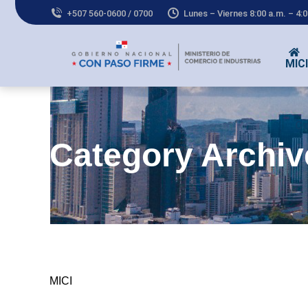
+507 560-0600 / 0700
Lunes – Viernes 8:00 a.m. – 4:
MICI
Co
Category Archi
MICI